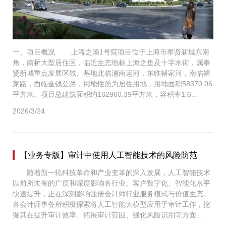
一、项目概况 上海之渔1号院项目位于上海市奉贤新城东南
角，南桥大型居住区，临近生态地标上海之鱼及十字水街，属奉
贤新城重点发展区域。基地北临浦南运河，东临褚家河，南临褚
家路，西临金钱公路，用地性质为居住用地，用地面积58370.06
平方米。项目总建筑面积约162960.39平方米，容积率1.6...
2026/3/24
【业务专版】审计中使用人工智能技术的风险防范
随着新一轮科技革命和产业变革的深入发展，人工智能技术
以前所未有的广度和深度影响各行业。客户数字化、智能化水平
快速提升，正在深刻影响注册会计师行业服务模式与价值生态。
各会计师事务所积极探索将人工智能大模型应用于审计工作，挖
掘其在提升审计效率、拓展审计范围、强化风险识别等方面...