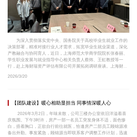
为深入贯彻落实党中央、国务院关于高校毕业生就业工作的
决策部署，精准对接行业人才需求，拓宽毕业生就业渠道，深化
产教融合与协同育人，近日，上海师范大学商学院院长张春丽、
学生职业发展与就业指导中心相关负责人蔡炜、王虹教授等一
行，赴上海财瑞资产评估有限公司开展拓岗调研座谈。上海财...
2026/3/20
【团队建设】暖心相助显担当 同事情深暖人心
2026年3月2日，年味未散，公司三楼办公室依旧洋溢着喜
庆氛围。下午3时许，房产一部一名员工突发身体不适，面色惨
白，捂着胸口，正欲自行前往就医，恰逢房产二部员工顾锦源准
备出外勤。事发紧急，顾锦源当即联系客户调整工作计划，迅速