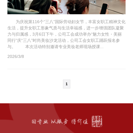
为庆祝第116个“三八”国际劳动妇女节，丰富女职工精神文化
生活，提升女职工形象气质与生活幸福感，进一步增强团队凝聚
力与归属感，3月6日下午，公司工会成功举办“魅力女性・美丽
同行”庆“三八”时尚美妆沙龙活动，公司工会女职工踊跃报名参
与。 本次活动特别邀请专业美妆老师现场授课...
2026/3/8
1