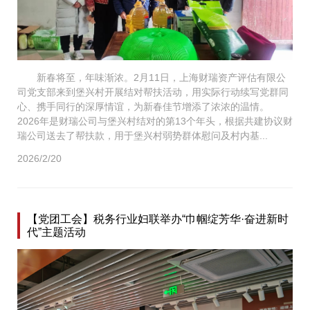
新春将至，年味渐浓。2月11日，上海财瑞资产评估有限公
司党支部来到堡兴村开展结对帮扶活动，用实际行动续写党群同
心、携手同行的深厚情谊，为新春佳节增添了浓浓的温情。
2026年是财瑞公司与堡兴村结对的第13个年头，根据共建协议财
瑞公司送去了帮扶款，用于堡兴村弱势群体慰问及村内基...
2026/2/20
【党团工会】税务行业妇联举办“巾帼绽芳华·奋进新时
代”主题活动